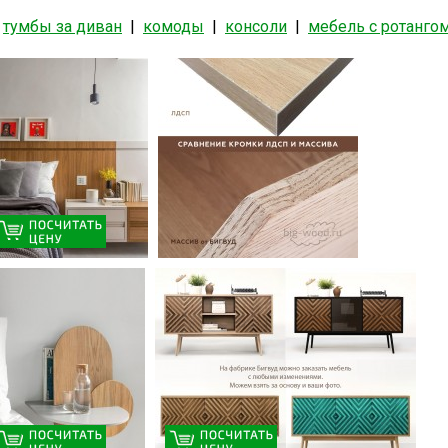
|
тумбы за диван
|
комоды
|
консоли
|
мебель с ротанго