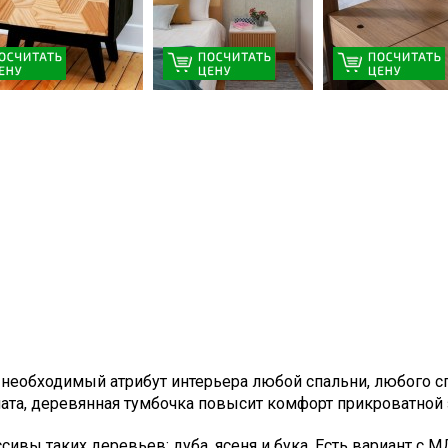
необходимый атрибут интерьера любой спальни, любого с
ната, деревянная тумбочка повысит комфорт прикроватной 
ивы таких деревьев: дуба, ясеня и бука. Есть вариант с 