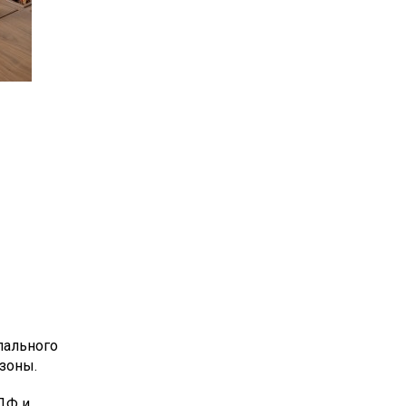
пального
зоны.
МДФ и