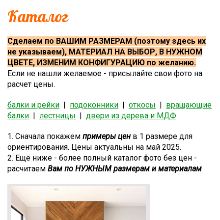
Каталог
Сделаем по ВАШИМ РАЗМЕРАМ (поэтому здесь их
не указываем), МАТЕРИАЛ НА ВЫБОР, В НУЖНОМ
ЦВЕТЕ, ИЗМЕНИМ КОНФИГУРАЦИЮ по желанию.
Если не нашли желаемое - присылайте свои фото на
расчет цены.
балки и рейки
|
подоконники
|
откосы
|
вращающие
балки
|
лестницы
|
двери из дерева и МДФ
1. Сначала покажем
примеры цен
в 1 размере для
ориентирования. Цены актуальны на май 2025.
2. Ещё ниже - более полный каталог фото без цен -
расчитаем
Вам по НУЖНЫМ размерам и материалам